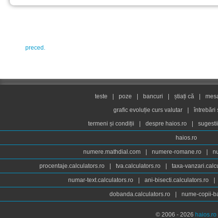
preced.
teste
|
poze
|
bancuri
|
știați că
|
mesaj
grafic evoluție curs valutar
|
întrebări
termeni și condiții
|
despre haios.ro
|
sugesti
haios.ro
numere.mathdial.com
|
numere-romane.ro
|
n
procentaje.calculators.ro
|
tva.calculators.ro
|
taxa-vanzari.calc
numar-text.calculators.ro
|
ani-bisecti.calculators.ro
|
dobanda.calculators.ro
|
nume-copii-ba
© 2006 - 2026
haios.ro