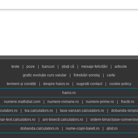
teste
|
poze
|
bancuri
|
știați că
|
mesaje felicitări
|
articole
grafic evoluție curs valutar
|
întrebări sondaj
|
carte
termeni și condiții
|
despre haios.ro
|
sugestii contact
|
cookie policy
haios.ro
numere.mathdial.com
|
numere-romane.ro
|
numere-prime.ro
|
fractii.ro
culators.ro
|
tva.calculators.ro
|
taxa-vanzari.calculators.ro
|
dobanda-simpla.
ar-text.calculators.ro
|
ani-bisecti.calculators.ro
|
sistem-binar.base-conversio
dobanda.calculators.ro
|
nume-copii-baieti.ro
|
qlist.ro