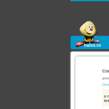
haios.ro
Co
giuli
Cel m
o 
tes