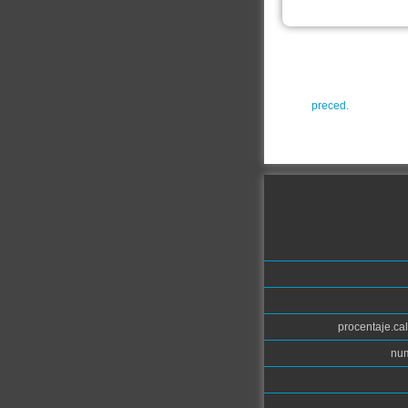
preced.
procentaje.cal
num