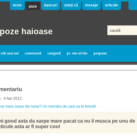
teste
bancuri
știați că
mesaje
articole
poze
poze haioase
cele mai noi
comentarii
categorii
pt. site-ul tău
propune
mentariu
a - 4 Apr 2012
ai mare sarpe din lume? Un monstru de care sa te feresti!
mi good asta da sarpe mare pacat ca nu il musca pe unu de
ticule asta ar fi super cool