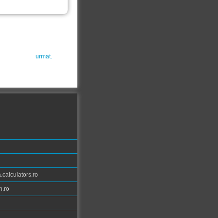
urmat.
calculators.ro
n.ro