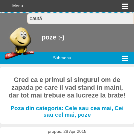
Menu
poze :-)
Submenu
Cred ca e primul si singurul om de
zapada pe care il vad stand in maini,
dar tot mai trebuie sa lucreze la brate!
Poza din categoria: Cele sau cea mai, Cei
sau cel mai, poze
propus: 28 Apr 2015