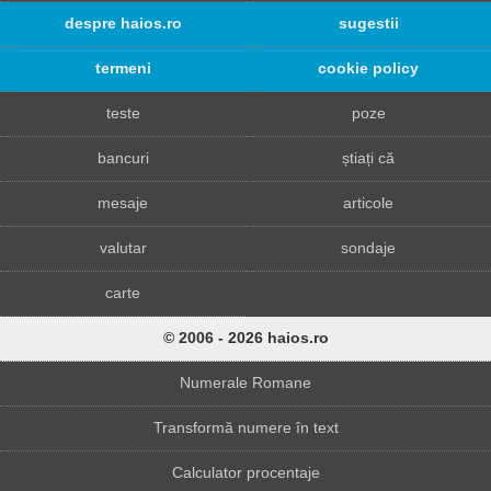
despre haios.ro
sugestii
termeni
cookie policy
teste
poze
bancuri
știați că
mesaje
articole
valutar
sondaje
carte
© 2006 - 2026 haios.ro
Numerale Romane
Transformă numere în text
Calculator procentaje