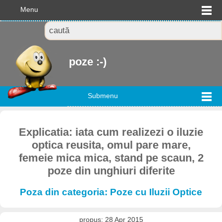
Menu
poze :-)
Submenu
Explicatia: iata cum realizezi o iluzie
optica reusita, omul pare mare,
femeie mica mica, stand pe scaun, 2
poze din unghiuri diferite
Poza din categoria: Poze cu Iluzii Optice
propus: 28 Apr 2015