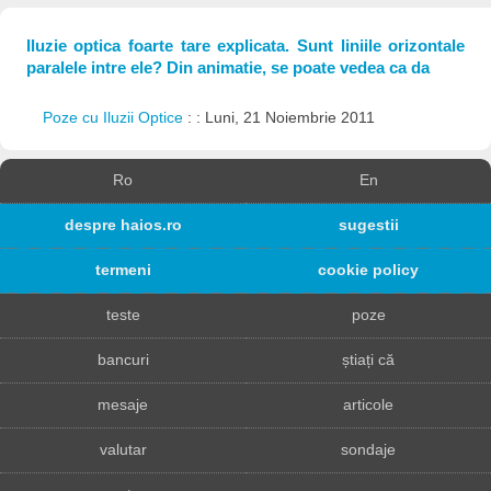
Iluzie optica foarte tare explicata. Sunt liniile orizontale
paralele intre ele? Din animatie, se poate vedea ca da
Poze cu Iluzii Optice
: : Luni, 21 Noiembrie 2011
Ro
En
despre haios.ro
sugestii
termeni
cookie policy
teste
poze
bancuri
știați că
mesaje
articole
valutar
sondaje