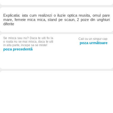
Explicatia: iata cum realizezi o iluzie optica reusita, omul pare
mare, femeie mica mica, stand pe scaun, 2 poze din unghiuri
diferite
Se misca sau nu? Daca te uiti fix la
Caii cu un singur cap
o roata nu se mai misca, daca te uiti
poza următoare
in alta parte, incepe sa se miste!
poza precedentă