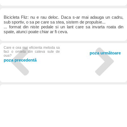
Bicicleta Fliz: nu e rau deloc. Daca s-ar mai adauga un cadru,
sub sportiv, o sa pe care sa stea, sistem de propulsie...
... format din niste pedale si un lant care sa invarta roata din
spate, atunci poate chiar ar fi ceva.
Care e cea mai eficienta metoda sa
faci o omleta din cateva sute de
poza următoare
oua?
poza precedentă