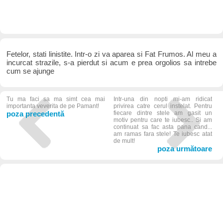
Fetelor, stati linistite. Intr-o zi va aparea si Fat Frumos. Al meu a
incurcat strazile, s-a pierdut si acum e prea orgolios sa intrebe
cum se ajunge
Tu ma faci sa ma simt cea mai
Intr-una din nopti mi-am ridicat
importanta veverita de pe Pamant!
privirea catre cerul instelat. Pentru
poza precedentă
fiecare dintre stele am gasit un
motiv pentru care te iubesc.. Si am
continuat sa fac asta pana cand...
am ramas fara stele! Te iubesc atat
de mult!
poza următoare