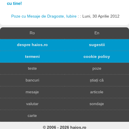
cu tine!
Poze cu Mesaje de Dragoste, Iubire
: : Luni, 30 Aprilie 2012
Ro
En
despre haios.ro
sugestii
termeni
cookie policy
teste
poze
bancuri
știați că
mesaje
articole
valutar
sondaje
carte
© 2006 - 2026 haios.ro