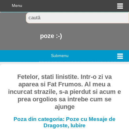
Menu
poze :-)
Submenu
Fetelor, stati linistite. Intr-o zi va
aparea si Fat Frumos. Al meu a
incurcat strazile, s-a pierdut si acum e
prea orgolios sa intrebe cum se
ajunge
Poza din categoria: Poze cu Mesaje de
Dragoste, Iubire