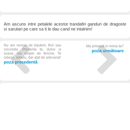
Am ascuns intre petalele acestor trandafiri ganduri de dragoste
si sarutari pe care sa ti le dau cand ne intalnim!
Nu am nevoie de bijuterii, flori sau
Ma primesti in inima ta?
ciocolata. Prezenta ta, dulce si
poza următoare
suava, ma umple de fericire. Te
iubesc, simplu, dar atat de adevarat!
poza precedentă