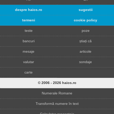
despre haios.ro
sugestii
termeni
cookie policy
teste
poze
bancuri
știați că
mesaje
articole
valutar
sondaje
carte
© 2006 - 2026 haios.ro
Numerale Romane
Transformă numere în text