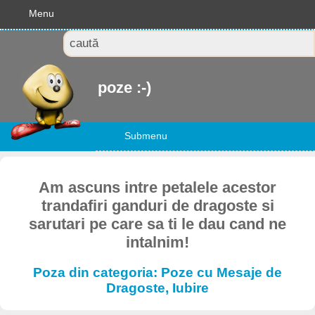
Menu
poze :-)
Submenu
Am ascuns intre petalele acestor
trandafiri ganduri de dragoste si
sarutari pe care sa ti le dau cand ne
intalnim!
Poza din categoria: Poze cu Mesaje de
Dragoste, Iubire