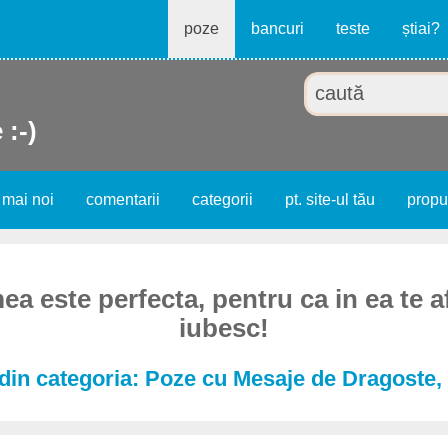
poze
bancuri
teste
știai?
 :-)
 mai noi
comentarii
categorii
pt. site-ul tău
prop
a este perfecta, pentru ca in ea te af
iubesc!
din categoria: Poze cu Mesaje de Dragoste, 