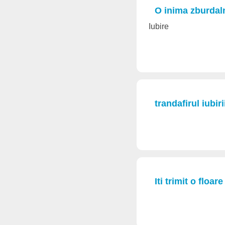
O inima zburdal
Iubire
trandafirul iubirii
Iti trimit o floa