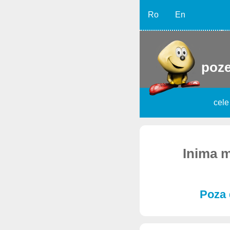
Ro
En
poze
cele
Inima me
Poza 