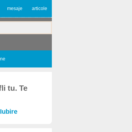
mesaje
articole
une
li tu. Te
Iubire