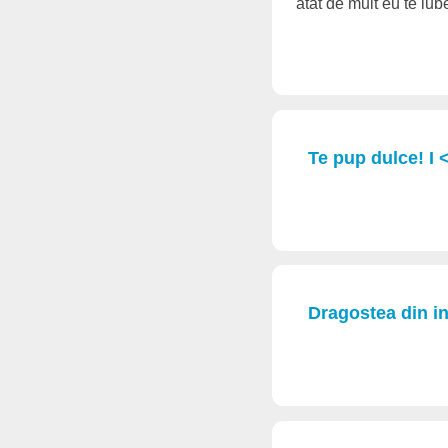
atat de mult eu te iube
Te pup dulce! I 
Dragostea din in