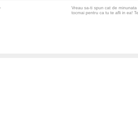
Vreau sa-ti spun cat de minunata 
?
tocmai pentru ca tu te afli in ea! T