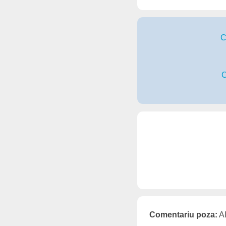
C
C
Comentariu poza:
Al