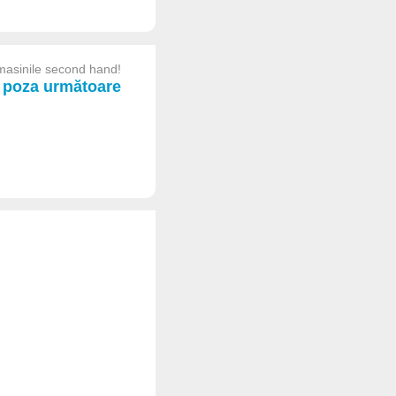
masinile second hand!
poza următoare