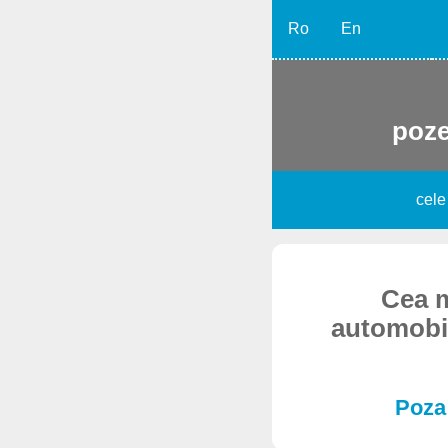
Ro
En
poze
cele
Cea m
automobil!
Poza 