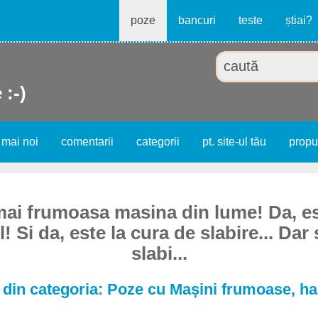
poze
bancuri
teste
știai?
 :-)
 mai noi
comentarii
categorii
pt. site-ul tău
prop
ai frumoasa masina din lume! Da, e
 Si da, este la cura de slabire... Dar
slabi...
din categoria: Poze cu Mașini frumoase, h