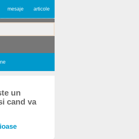
mesaje
articole
une
ste un
 si cand va
aioase