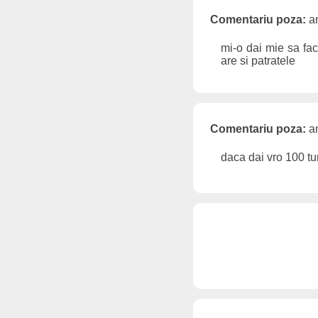
Comentariu poza:
an
mi-o dai mie sa fac
are si patratele
Comentariu poza:
an
daca dai vro 100 tur