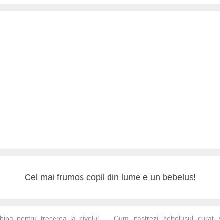
Cel mai frumos copil din lume e un bebelus!
hipa pentru trecerea la nivelul
Cum pastrezi bebelusul curat 