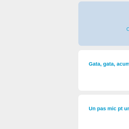
C
Gata, gata, acum
Un pas mic pt um