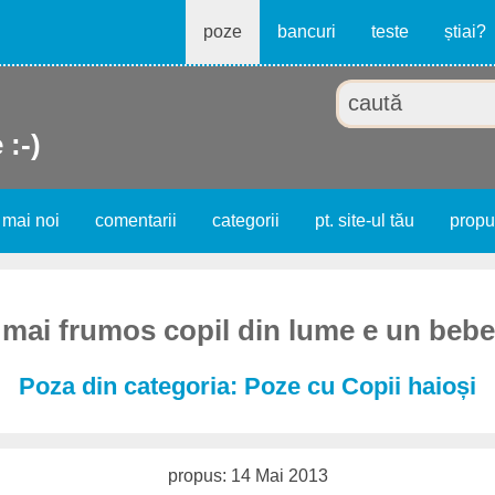
poze
bancuri
teste
știai?
 :-)
 mai noi
comentarii
categorii
pt. site-ul tău
prop
 mai frumos copil din lume e un bebe
Poza din categoria: Poze cu Copii haioși
propus: 14 Mai 2013