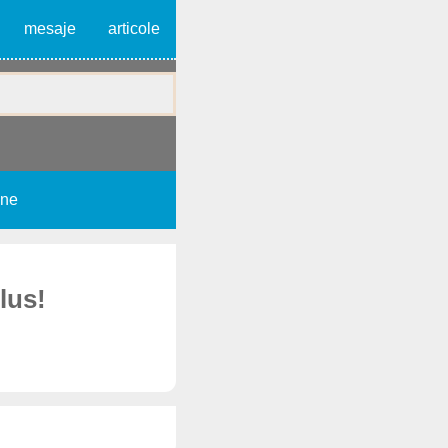
mesaje
articole
une
lus!