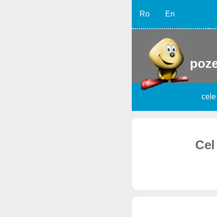
Ro
En
poze
cele
Cel