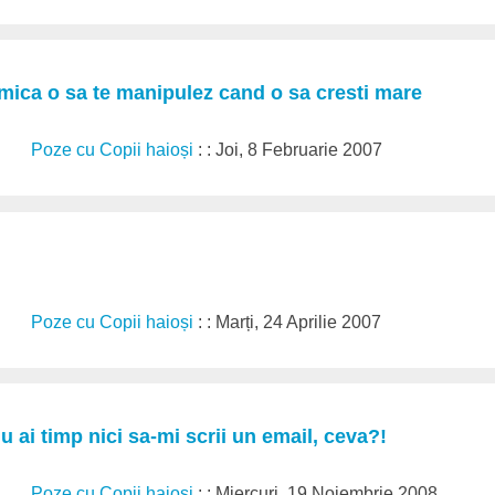
mica o sa te manipulez cand o sa cresti mare
Poze cu Copii haioși
: : Joi, 8 Februarie 2007
Poze cu Copii haioși
: : Marți, 24 Aprilie 2007
u ai timp nici sa-mi scrii un email, ceva?!
Poze cu Copii haioși
: : Miercuri, 19 Noiembrie 2008