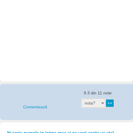
9.3 din 11 note
Comentează
Iti scriu numele in inima mea si pe veci acolo va sta!