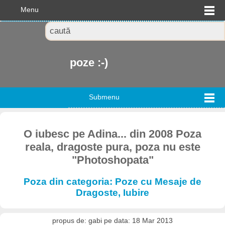
Menu
poze :-)
Submenu
O iubesc pe Adina... din 2008 Poza
reala, dragoste pura, poza nu este
"Photoshopata"
Poza din categoria: Poze cu Mesaje de
Dragoste, Iubire
propus de: gabi pe data: 18 Mar 2013