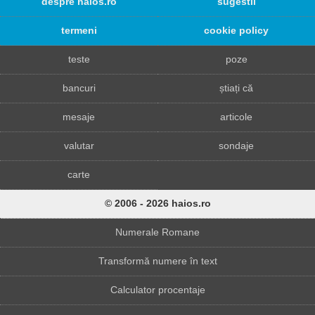
despre haios.ro
sugestii
termeni
cookie policy
teste
poze
bancuri
știați că
mesaje
articole
valutar
sondaje
carte
© 2006 - 2026 haios.ro
Numerale Romane
Transformă numere în text
Calculator procentaje