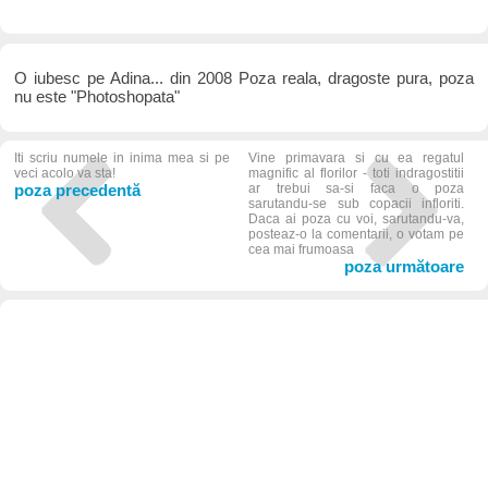
O iubesc pe Adina... din 2008 Poza reala, dragoste pura, poza
nu este "Photoshopata"
Iti scriu numele in inima mea si pe
Vine primavara si cu ea regatul
veci acolo va sta!
magnific al florilor - toti indragostitii
poza precedentă
ar trebui sa-si faca o poza
sarutandu-se sub copacii infloriti.
Daca ai poza cu voi, sarutandu-va,
posteaz-o la comentarii, o votam pe
cea mai frumoasa
poza următoare