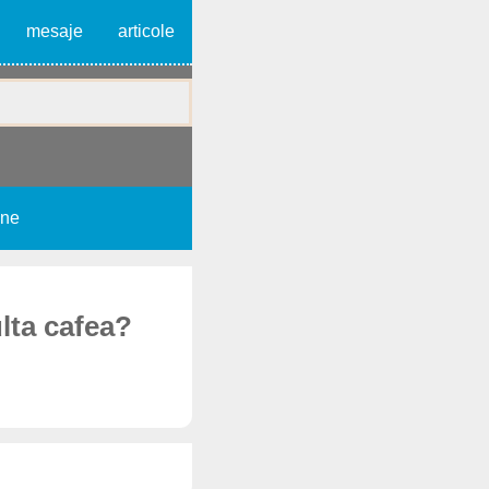
mesaje
articole
une
ulta cafea?