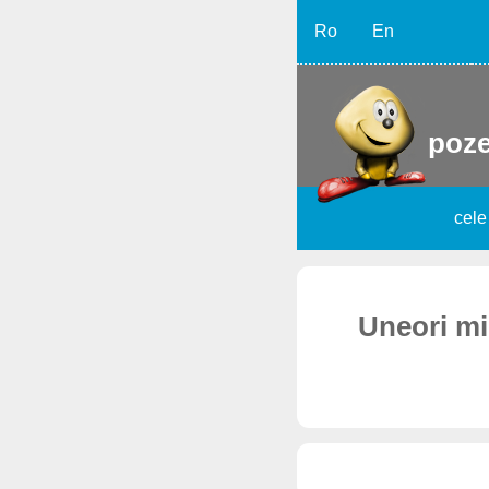
Ro
En
poze
cele
Uneori mi 