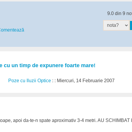
9.0 din 9 no
omentează
ce cu un timp de expunere foarte mare!
Poze cu Iluzii Optice
: : Miercuri, 14 Februarie 2007
aproape, apoi da-te-n spate aproximativ 3-4 metri. AU SCHIM