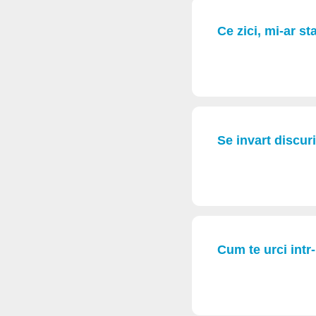
Ce zici, mi-ar st
Se invart discur
Cum te urci intr