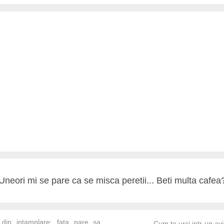
Uneori mi se pare ca se misca peretii... Beti multa cafea
, din intamplare: fata pare sa
Cum te urci intr-un avi