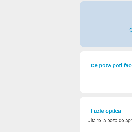
C
Ce poza poti fa
Iluzie optica
Uita-te la poza de 