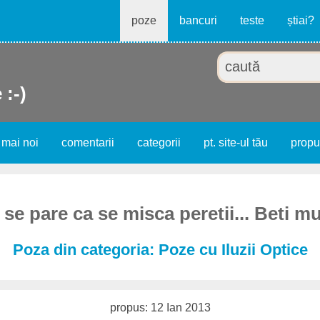
poze
bancuri
teste
știai?
 :-)
 mai noi
comentarii
categorii
pt. site-ul tău
prop
se pare ca se misca peretii... Beti m
Poza din categoria: Poze cu Iluzii Optice
propus: 12 Ian 2013