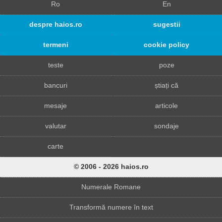
Ro
En
despre haios.ro
sugestii
termeni
cookie policy
teste
poze
bancuri
știați că
mesaje
articole
valutar
sondaje
carte
© 2006 - 2026 haios.ro
Numerale Romane
Transformă numere în text