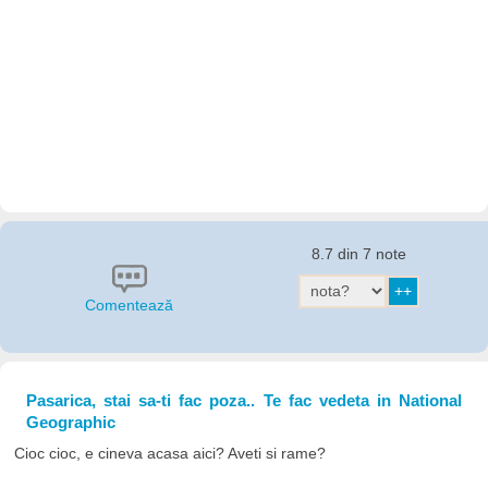
8.7 din 7 note
Comentează
Pasarica, stai sa-ti fac poza.. Te fac vedeta in National
Geographic
Cioc cioc, e cineva acasa aici? Aveti si rame?