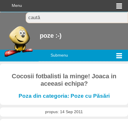
Menu
poze :-)
Submenu
Cocosii fotbalisti la minge! Joaca in
aceeasi echipa?
Poza din categoria: Poze cu Păsări
propus: 14 Sep 2011