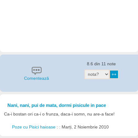
8.6 din 11 note
Comentează
Nani, nani, pui de mata, dormi pisicule in pace
Ca-i bostan ori ca-i o frunza, daca-i somn, nu are-a face!
Poze cu Pisici haioase
: : Marți, 2 Noiembrie 2010