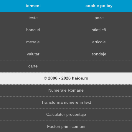
termeni
cookie policy
teste
poze
bancuri
știați că
mesaje
articole
valutar
sondaje
carte
© 2006 - 2026 haios.ro
Numerale Romane
Transformă numere în text
Calculator procentaje
Factori primi comuni