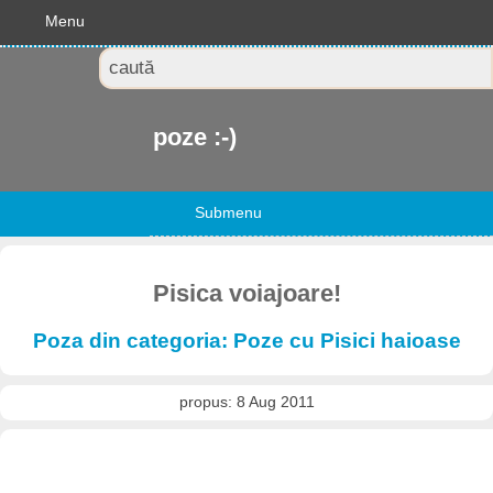
Menu
poze :-)
Submenu
Pisica voiajoare!
Poza din categoria: Poze cu Pisici haioase
propus: 8 Aug 2011