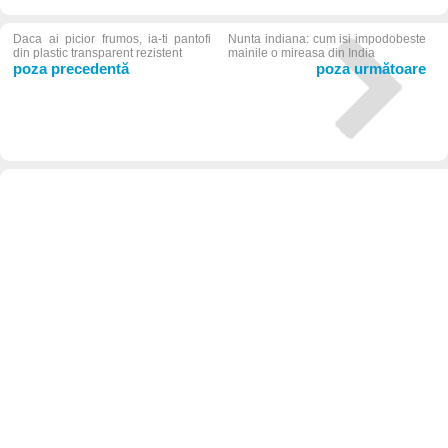
Daca ai picior frumos, ia-ti pantofi
Nunta indiana: cum isi impodobeste
din plastic transparent rezistent
mainile o mireasa din India
poza precedentă
poza următoare