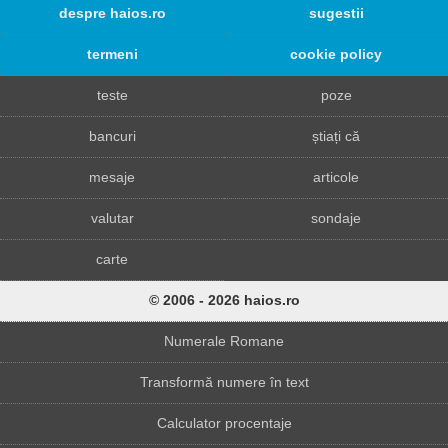
despre haios.ro
sugestii
termeni
cookie policy
teste
poze
bancuri
știați că
mesaje
articole
valutar
sondaje
carte
© 2006 - 2026 haios.ro
Numerale Romane
Transformă numere în text
Calculator procentaje