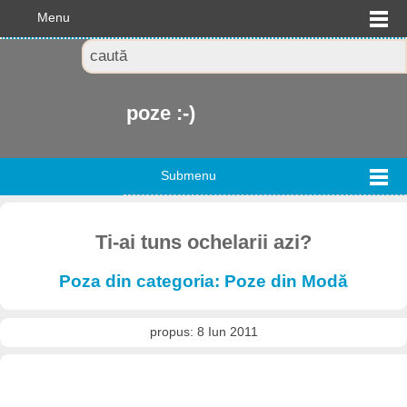
Menu
poze :-)
Submenu
Ti-ai tuns ochelarii azi?
Poza din categoria: Poze din Modă
propus: 8 Iun 2011