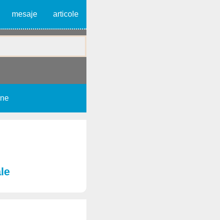
mesaje
articole
une
le