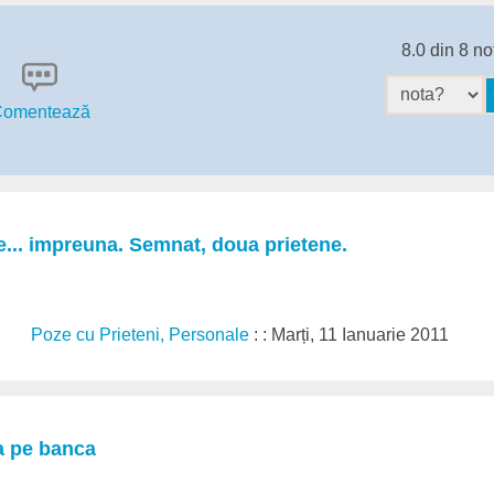
8.0 din 8 no
omentează
... impreuna. Semnat, doua prietene.
Poze cu Prieteni, Personale
: : Marți, 11 Ianuarie 2011
a pe banca