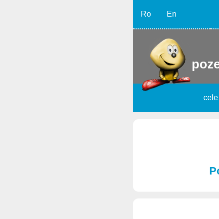
Ro
En
poze
cele
P