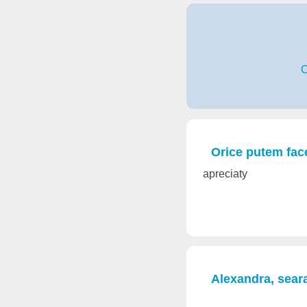
C
Orice putem face
apreciaty
Alexandra, sear