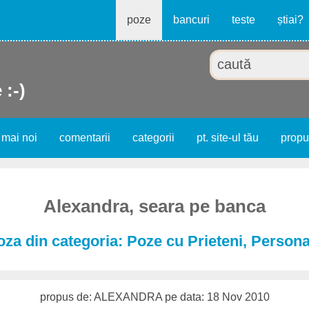
poze
bancuri
teste
știai?
 :-)
 mai noi
comentarii
categorii
pt. site-ul tău
prop
Alexandra, seara pe banca
oza din categoria: Poze cu Prieteni, Persona
propus de: ALEXANDRA pe data: 18 Nov 2010