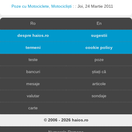
Poze cu Motociclete, Motocicliști
: : Joi, 24 Martie 2011
Ro
En
despre haios.ro
sugestii
termeni
cookie policy
teste
poze
bancuri
știați că
mesaje
articole
valutar
sondaje
carte
© 2006 - 2026 haios.ro