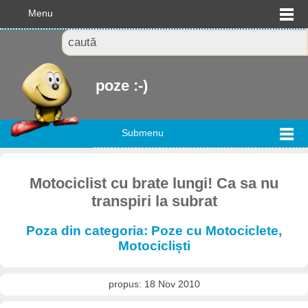
Menu
poze :-)
Submenu
Motociclist cu brate lungi! Ca sa nu
transpiri la subrat
Poza din categoria: Poze cu Motociclete,
Motocicliști
propus: 18 Nov 2010