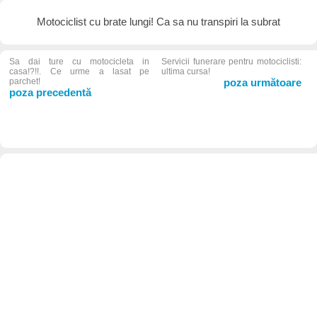
Motociclist cu brate lungi! Ca sa nu transpiri la subrat
Sa dai ture cu motocicleta in
Servicii funerare pentru motociclisti:
casa!?!!. Ce urme a lasat pe
ultima cursa!
parchet!
poza următoare
poza precedentă