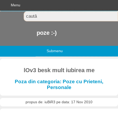
Menu
poze :-)
Submenu
lOv3 besk mult iubirea me
Poza din categoria: Poze cu Prieteni,
Personale
propus de: iuBiR3 pe data: 17 Nov 2010