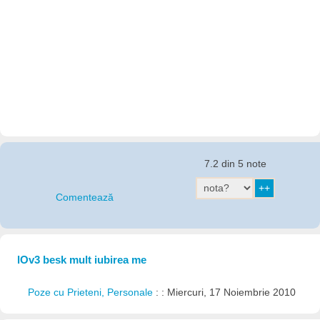
7.2 din 5 note
Comentează
lOv3 besk mult iubirea me
Poze cu Prieteni, Personale
: : Miercuri, 17 Noiembrie 2010