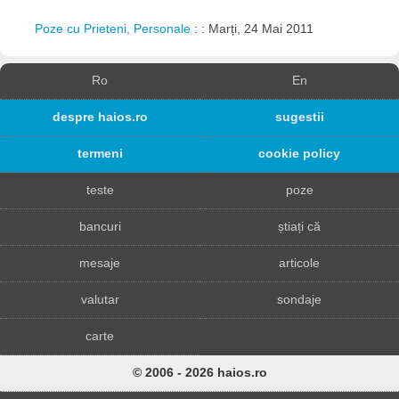
Poze cu Prieteni, Personale
: : Marți, 24 Mai 2011
Ro
En
despre haios.ro
sugestii
termeni
cookie policy
teste
poze
bancuri
știați că
mesaje
articole
valutar
sondaje
carte
© 2006 - 2026 haios.ro