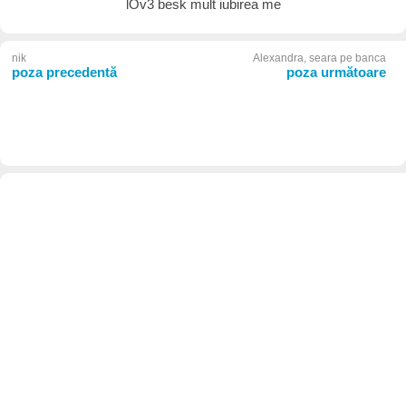
lOv3 besk mult iubirea me
nik
Alexandra, seara pe banca
poza precedentă
poza următoare