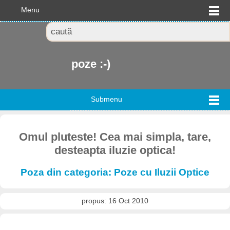
Menu
poze :-)
Submenu
Omul pluteste! Cea mai simpla, tare,
desteapta iluzie optica!
Poza din categoria: Poze cu Iluzii Optice
propus: 16 Oct 2010