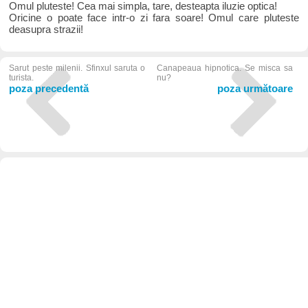
Omul pluteste! Cea mai simpla, tare, desteapta iluzie optica!
Oricine o poate face intr-o zi fara soare! Omul care pluteste
deasupra strazii!
Sarut peste milenii. Sfinxul saruta o
Canapeaua hipnotica. Se misca sa
turista.
nu?
poza precedentă
poza următoare