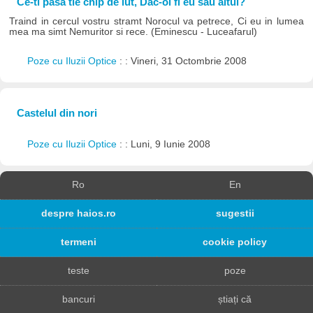
Ce-ti pasa tie chip de lut, Dac-oi fi eu sau altul?
Traind in cercul vostru stramt Norocul va petrece, Ci eu in lumea
mea ma simt Nemuritor si rece. (Eminescu - Luceafarul)
Poze cu Iluzii Optice
: : Vineri, 31 Octombrie 2008
Castelul din nori
Poze cu Iluzii Optice
: : Luni, 9 Iunie 2008
Ro
En
despre haios.ro
sugestii
termeni
cookie policy
teste
poze
bancuri
știați că