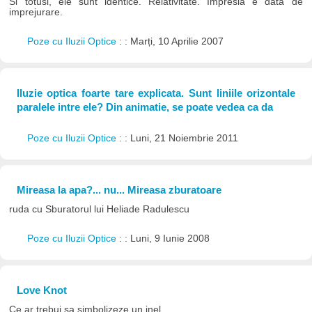
Si totusi, ele sunt identice. Relativitate. Impresia e data de
imprejurare.
Poze cu Iluzii Optice
: : Marți, 10 Aprilie 2007
Iluzie optica foarte tare explicata. Sunt liniile orizontale
paralele intre ele? Din animatie, se poate vedea ca da
Poze cu Iluzii Optice
: : Luni, 21 Noiembrie 2011
Mireasa la apa?... nu... Mireasa zburatoare
ruda cu Sburatorul lui Heliade Radulescu
Poze cu Iluzii Optice
: : Luni, 9 Iunie 2008
Love Knot
Ce ar trebui sa simbolizeze un inel