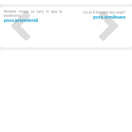
Mustele invata sa sara in apa la
Ce ar fi fluturele fara aripi?
trambulina
poza următoare
poza precedentă