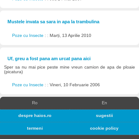
Mustele invata sa sara in apa la trambulina
Poze cu Insecte
: : Marți, 13 Aprilie 2010
Uf, greu a fost pana am urcat pana aici
Sper sa nu mai pice peste mine vreun camion de apa de ploaie
(picatura)
Poze cu Insecte
: : Vineri, 10 Februarie 2006
Ro
En
despre haios.ro
sugestii
termeni
cookie policy