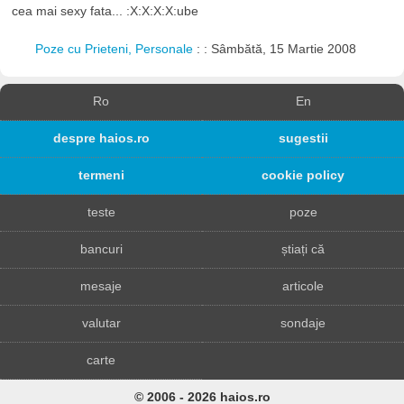
cea mai sexy fata... :X:X:X:X:ube
Poze cu Prieteni, Personale
: : Sâmbătă, 15 Martie 2008
Ro
En
despre haios.ro
sugestii
termeni
cookie policy
teste
poze
bancuri
știați că
mesaje
articole
valutar
sondaje
carte
© 2006 - 2026 haios.ro