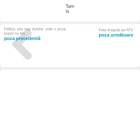
Tam
hi
Fetitza cea mai dulshe: este o poza
Fata draguta pe ATV
super cu mn
poza următoare
poza precedentă