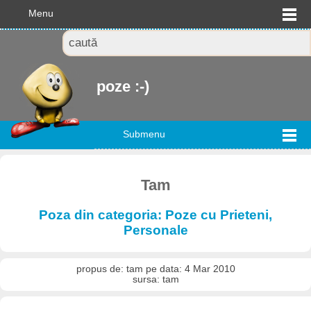
Menu
poze :-)
Submenu
Tam
Poza din categoria: Poze cu Prieteni,
Personale
propus de: tam pe data: 4 Mar 2010
sursa: tam