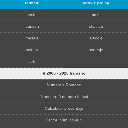
termeni
cookie policy
teste
poze
bancuri
știați că
mesaje
articole
valutar
sondaje
carte
© 2006 - 2026 haios.ro
Numerale Romane
Transformă numere în text
Calculator procentaje
Factori primi comuni