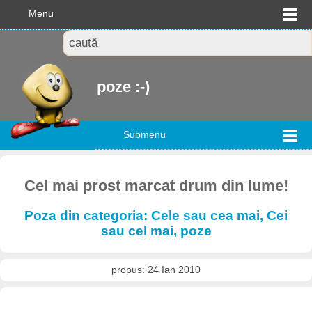
Menu
poze :-)
Submenu
Cel mai prost marcat drum din lume!
Poza din categoria: Cele sau cea mai, Cei
sau cel mai, poze
propus: 24 Ian 2010