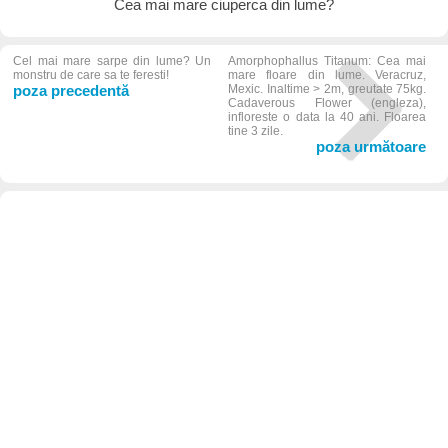
Cea mai mare ciuperca din lume?
Cel mai mare sarpe din lume? Un
Amorphophallus Titanum: Cea mai
monstru de care sa te feresti!
mare floare din lume. Veracruz,
poza precedentă
Mexic. Inaltime > 2m, greutate 75kg.
Cadaverous Flower (engleza),
infloreste o data la 40 ani. Floarea
tine 3 zile.
poza următoare