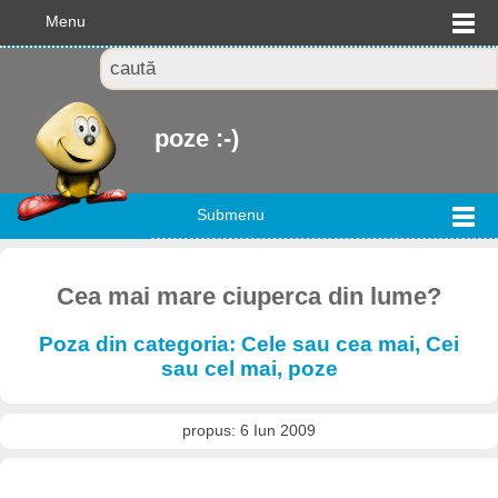
Menu
poze :-)
Submenu
Cea mai mare ciuperca din lume?
Poza din categoria: Cele sau cea mai, Cei
sau cel mai, poze
propus: 6 Iun 2009