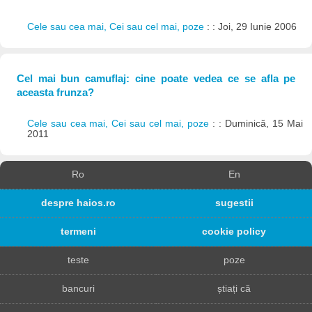
Cele sau cea mai, Cei sau cel mai, poze
: : Joi, 29 Iunie 2006
Cel mai bun camuflaj: cine poate vedea ce se afla pe
aceasta frunza?
Cele sau cea mai, Cei sau cel mai, poze
: : Duminică, 15 Mai
2011
Ro
En
despre haios.ro
sugestii
termeni
cookie policy
teste
poze
bancuri
știați că