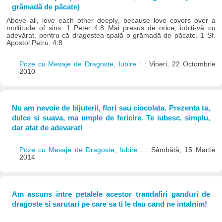
grămadă de păcate)
Above all, love each other deeply, because love covers over a
multitude of sins. 1 Peter 4:8 Mai presus de orice, iubiți-vă cu
adevărat, pentru că dragostea spală o grămadă de păcate. 1 Sf.
Apostol Petru. 4:8
Poze cu Mesaje de Dragoste, Iubire
: : Vineri, 22 Octombrie
2010
Nu am nevoie de bijuterii, flori sau ciocolata. Prezenta ta,
dulce si suava, ma umple de fericire. Te iubesc, simplu,
dar atat de adevarat!
Poze cu Mesaje de Dragoste, Iubire
: : Sâmbătă, 15 Martie
2014
Am ascuns intre petalele acestor trandafiri ganduri de
dragoste si sarutari pe care sa ti le dau cand ne intalnim!