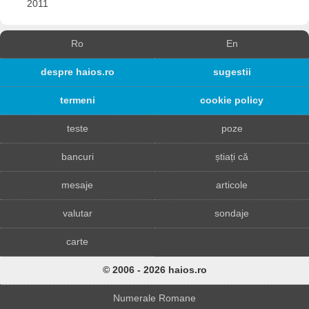
2011
Ro
En
despre haios.ro
sugestii
termeni
cookie policy
teste
poze
bancuri
știați că
mesaje
articole
valutar
sondaje
carte
© 2006 - 2026 haios.ro
Numerale Romane