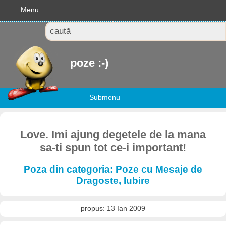
Menu
poze :-)
Submenu
Love. Imi ajung degetele de la mana
sa-ti spun tot ce-i important!
Poza din categoria: Poze cu Mesaje de
Dragoste, Iubire
propus: 13 Ian 2009