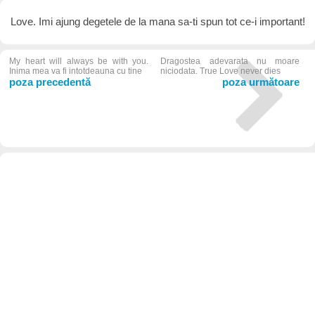
Love. Imi ajung degetele de la mana sa-ti spun tot ce-i important!
My heart will always be with you.
Dragostea adevarata nu moare
Inima mea va fi intotdeauna cu tine
niciodata. True Love never dies
poza precedentă
poza următoare