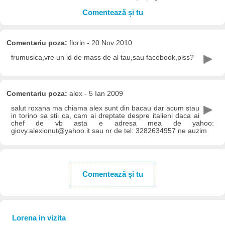
Comentează și tu
Comentariu poza:
florin - 20 Nov 2010
frumusica,vre un id de mass de al tau,sau facebook,plss?
Comentariu poza:
alex - 5 Ian 2009
salut roxana ma chiama alex sunt din bacau dar acum stau
in torino sa stii ca, cam ai dreptate despre italieni daca ai
chef de vb asta e adresa mea de yahoo:
giovy.alexionut@yahoo.it sau nr de tel: 3282634957 ne auzim
Comentează și tu
Lorena in vizita