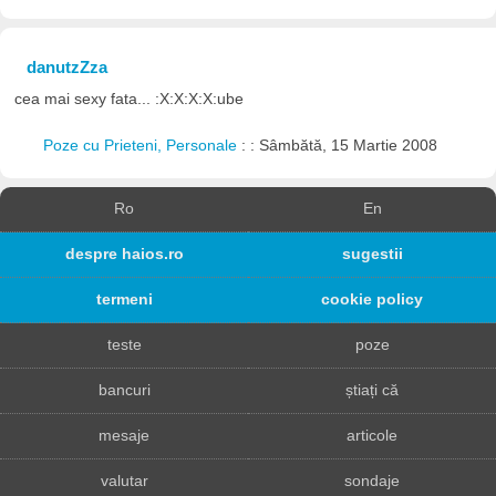
danutzZza
cea mai sexy fata... :X:X:X:X:ube
Poze cu Prieteni, Personale
: : Sâmbătă, 15 Martie 2008
Ro
En
despre haios.ro
sugestii
termeni
cookie policy
teste
poze
bancuri
știați că
mesaje
articole
valutar
sondaje