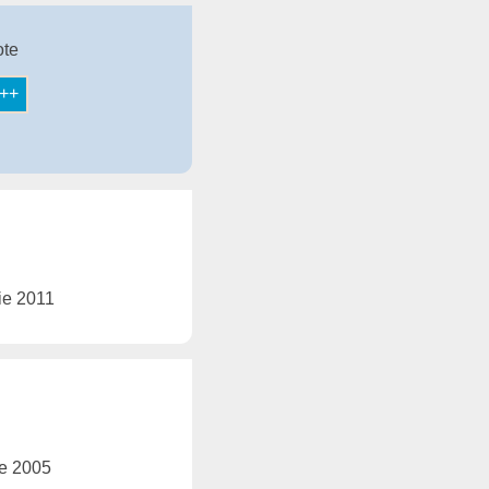
ote
lie 2011
ie 2005