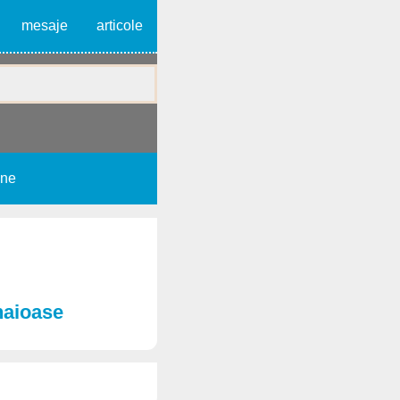
mesaje
articole
une
haioase