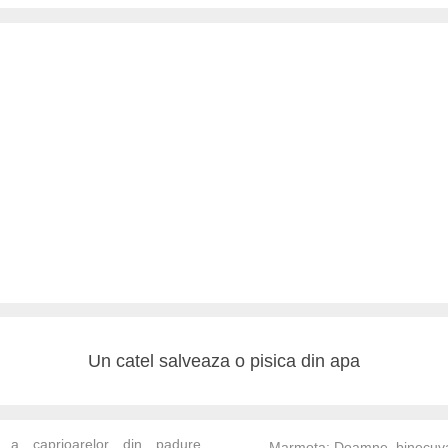
Un catel salveaza o pisica din apa
e a caprioarelor din padure
Marmota: Doamne, binecuv