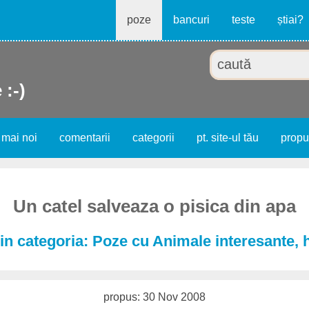
poze
bancuri
teste
știai?
 :-)
 mai noi
comentarii
categorii
pt. site-ul tău
prop
Un catel salveaza o pisica din apa
in categoria: Poze cu Animale interesante, 
propus: 30 Nov 2008