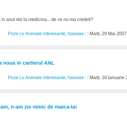
in anul doi la medicina... de ce nu ma credeti?
Poze cu Animale interesante, haioase
: : Marți, 29 Mai 2007
 noua in cartierul ANL
Poze cu Animale interesante, haioase
: : Marți, 16 Ianuarie
am, n-am zis nimic de maica-ta!