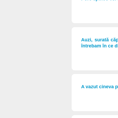
Auzi, surată că
întrebam în ce d
A vazut cineva p