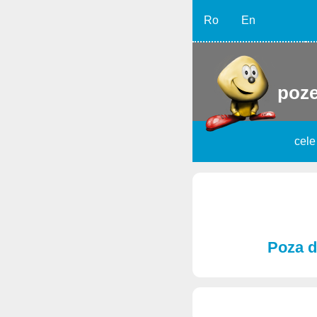
Ro
En
poze
cele
Poza d