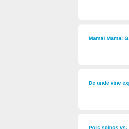
Mama! Mama! Gat
De unde vine exp
Porc spinos vs. b