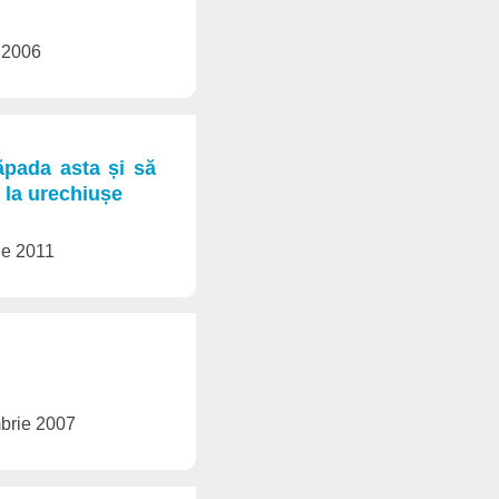
e 2006
ăpada asta și să
e la urechiușe
tie 2011
mbrie 2007