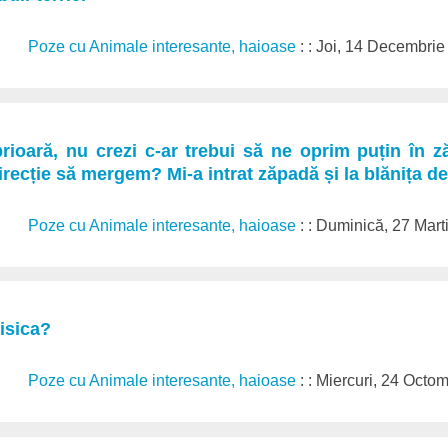
Poze cu Animale interesante, haioase
: : Joi, 14 Decembri
prioară, nu crezi c-ar trebui să ne oprim puțin în z
irecție să mergem? Mi-a intrat zăpadă și la blănița d
Poze cu Animale interesante, haioase
: : Duminică, 27 Mar
isica?
Poze cu Animale interesante, haioase
: : Miercuri, 24 Octo