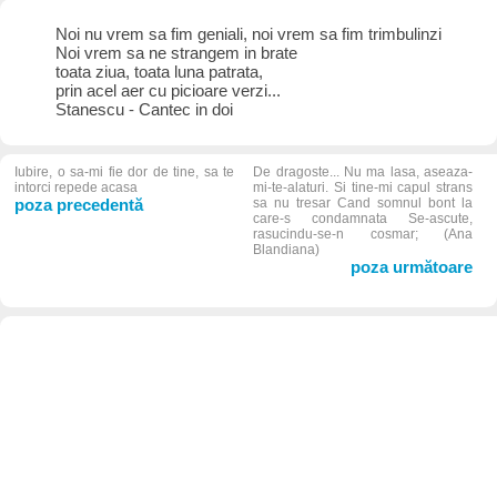
Noi nu vrem sa fim geniali, noi vrem sa fim trimbulinzi
Noi vrem sa ne strangem in brate
toata ziua, toata luna patrata,
prin acel aer cu picioare verzi...
Stanescu - Cantec in doi
Iubire, o sa-mi fie dor de tine, sa te
De dragoste... Nu ma lasa, aseaza-
intorci repede acasa
mi-te-alaturi. Si tine-mi capul strans
poza precedentă
sa nu tresar Cand somnul bont la
care-s condamnata Se-ascute,
rasucindu-se-n cosmar; (Ana
Blandiana)
poza următoare