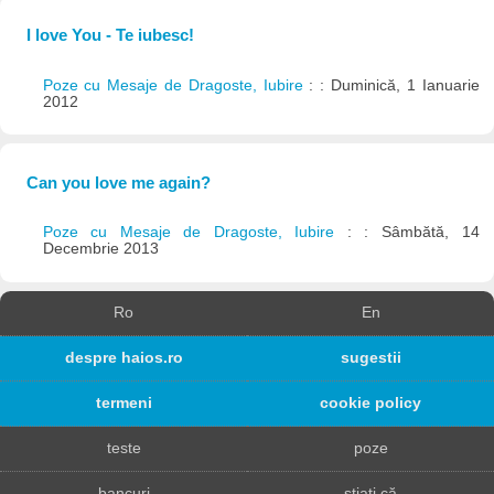
I love You - Te iubesc!
Poze cu Mesaje de Dragoste, Iubire
: : Duminică, 1 Ianuarie
2012
Can you love me again?
Poze cu Mesaje de Dragoste, Iubire
: : Sâmbătă, 14
Decembrie 2013
Ro
En
despre haios.ro
sugestii
termeni
cookie policy
teste
poze
bancuri
știați că