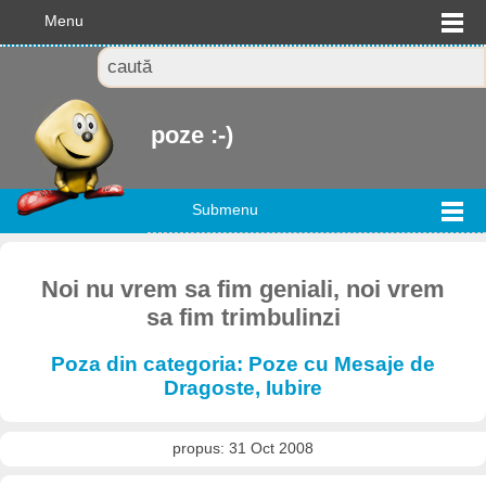
Menu
poze :-)
Submenu
Noi nu vrem sa fim geniali, noi vrem
sa fim trimbulinzi
Poza din categoria: Poze cu Mesaje de
Dragoste, Iubire
propus: 31 Oct 2008