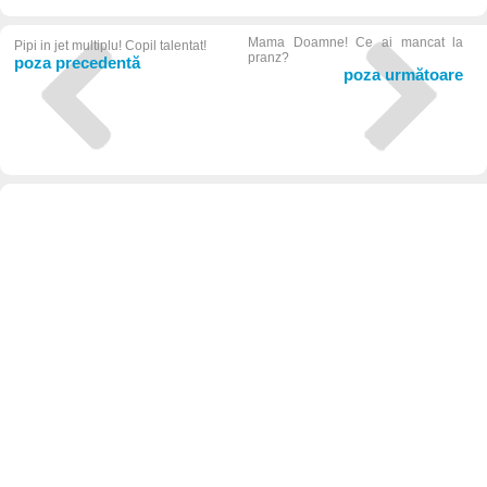
Mama Doamne! Ce ai mancat la
Pipi in jet multiplu! Copil talentat!
pranz?
poza precedentă
poza următoare