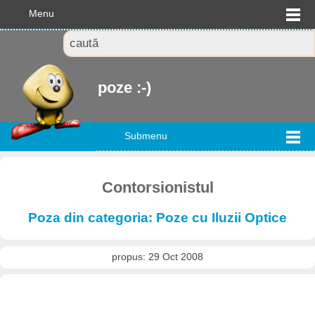
Menu
poze :-)
Submenu
Contorsionistul
Poza din categoria: Poze cu Iluzii Optice
propus: 29 Oct 2008