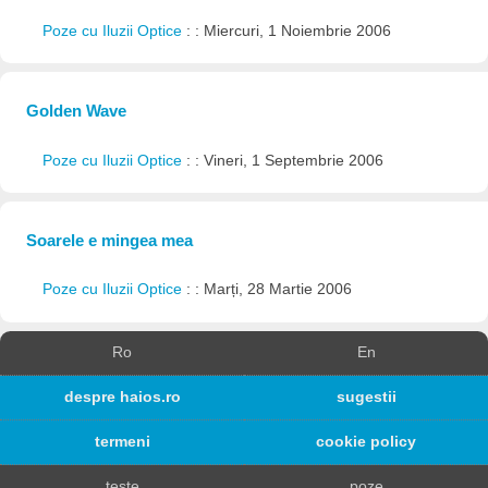
Poze cu Iluzii Optice
: : Miercuri, 1 Noiembrie 2006
Golden Wave
Poze cu Iluzii Optice
: : Vineri, 1 Septembrie 2006
Soarele e mingea mea
Poze cu Iluzii Optice
: : Marți, 28 Martie 2006
Ro
En
despre haios.ro
sugestii
termeni
cookie policy
teste
poze