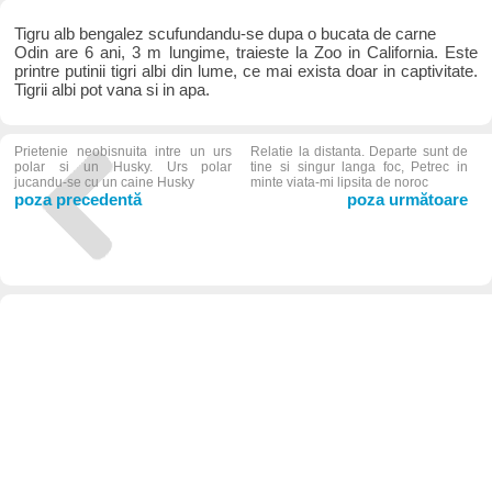
Tigru alb bengalez scufundandu-se dupa o bucata de carne
Odin are 6 ani, 3 m lungime, traieste la Zoo in California. Este
printre putinii tigri albi din lume, ce mai exista doar in captivitate.
Tigrii albi pot vana si in apa.
Prietenie neobisnuita intre un urs
Relatie la distanta. Departe sunt de
polar si un Husky. Urs polar
tine si singur langa foc, Petrec in
jucandu-se cu un caine Husky
minte viata-mi lipsita de noroc
poza precedentă
poza următoare