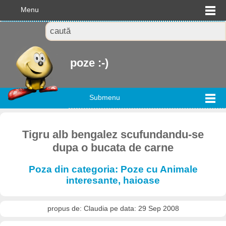
Menu
poze :-)
Submenu
Tigru alb bengalez scufundandu-se
dupa o bucata de carne
Poza din categoria: Poze cu Animale
interesante, haioase
propus de: Claudia pe data: 29 Sep 2008