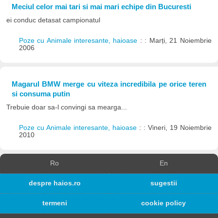
Meciul celor mai tari si mai mari echipe din Bucuresti
ei conduc detasat campionatul
Poze cu Animale interesante, haioase
: : Marți, 21 Noiembrie
2006
Magarul BMW merge cu viteza incredibila pe orice teren
si consuma putin
Trebuie doar sa-l convingi sa mearga...
Poze cu Animale interesante, haioase
: : Vineri, 19 Noiembrie
2010
Ro
En
despre haios.ro
sugestii
termeni
cookie policy