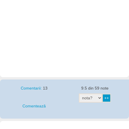
Comentarii:
13
9.5 din 59 note
Comentează