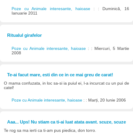
Poze cu Animale interesante, haioase
: : Duminică, 16
Ianuarie 2011
Ritualul girafelor
Poze cu Animale interesante, haioase
: : Miercuri, 5 Martie
2008
Te-ai facut mare, esti din ce in ce mai greu de carat!
O mama confuzata, in loc sa-si ia puiul ei, l-a incurcat cu un pui de
catel!
Poze cu Animale interesante, haioase
: : Marți, 20 Iunie 2006
Aaa... Ups! Nu stiam ca ti-ai luat atata avant. scuze, scuze
Te rog sa ma ierti ca ti-am pus piedica, don torro.