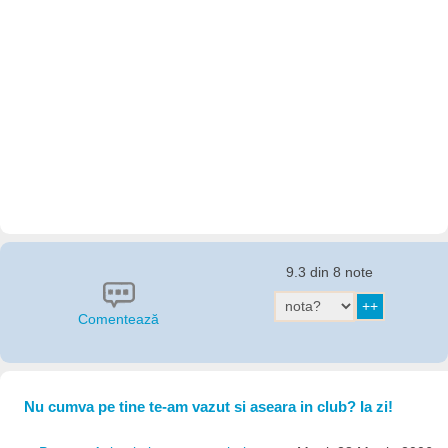
9.3 din 8 note
Comentează
Nu cumva pe tine te-am vazut si aseara in club? Ia zi!