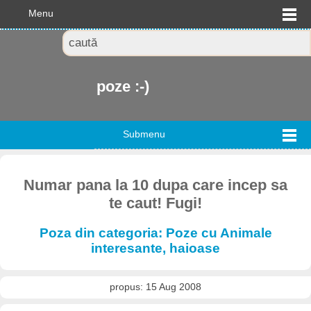
Menu
poze :-)
Submenu
Numar pana la 10 dupa care incep sa
te caut! Fugi!
Poza din categoria: Poze cu Animale
interesante, haioase
propus: 15 Aug 2008