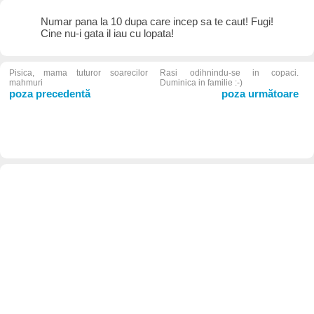
Numar pana la 10 dupa care incep sa te caut! Fugi!
Cine nu-i gata il iau cu lopata!
Pisica, mama tuturor soarecilor
Rasi odihnindu-se in copaci.
mahmuri
Duminica in familie :-)
poza precedentă
poza următoare