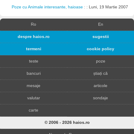
Poze cu Animale interesante, haioase
: : Luni, 19 Martie 2007
Ro
En
despre haios.ro
sugestii
termeni
cookie policy
teste
poze
bancuri
știați că
mesaje
articole
valutar
sondaje
carte
© 2006 - 2026 haios.ro