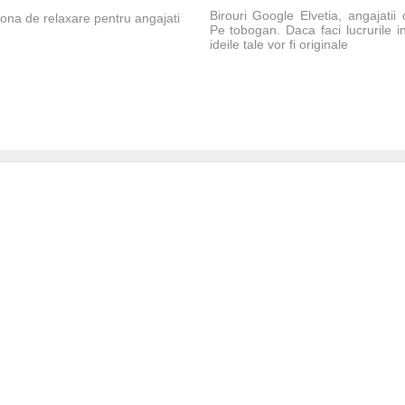
Birouri Google Elvetia, angajati
zona de relaxare pentru angajati
Pe tobogan. Daca faci lucrurile in
ideile tale vor fi originale