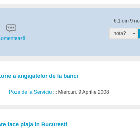
6.1 din 9 no
omentează
orie a angajatelor de la banci
Poze de la Serviciu
: : Miercuri, 9 Aprilie 2008
e face plaja in Bucuresti