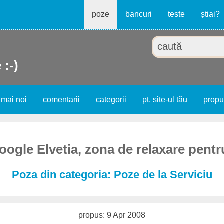
poze
bancuri
teste
știai?
 :-)
 mai noi
comentarii
categorii
pt. site-ul tău
prop
oogle Elvetia, zona de relaxare pentr
Poza din categoria: Poze de la Serviciu
propus: 9 Apr 2008