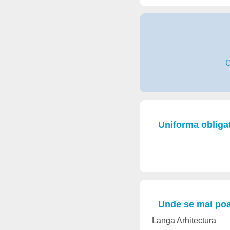
C
Uniforma obligat
Unde se mai poat
Langa Arhitectura