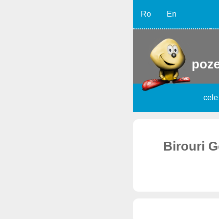
Ro
En
poze
cele
Birouri G