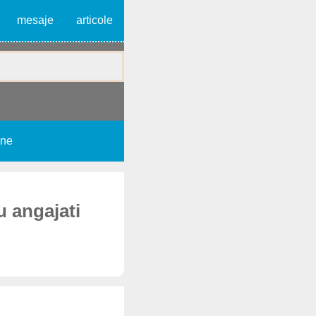
mesaje
articole
une
u angajati