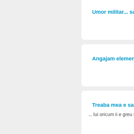
Umor militar... 
Angajam elemente
Treaba mea e sa 
... lui oricum ii e greu