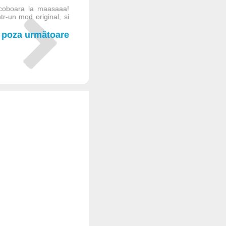
i coboara la maasaaa!
tr-un mod original, si
poza următoare