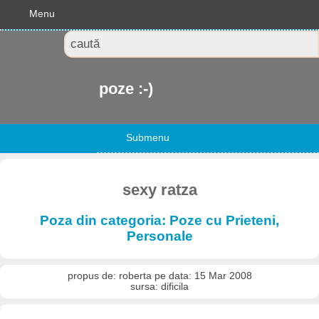
Menu
poze :-)
Submenu
sexy ratza
Poza din categoria: Poze cu Prieteni,
Personale
propus de: roberta pe data: 15 Mar 2008
sursa: dificila