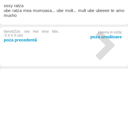
sexy ratza
ube ratza mea mumoasa... ube molt... mult ube ubeeee te amo
musho
danutzZza. cea mai sexy fata...
Lorena in vizita
:X:X:X:X:ube
poza următoare
poza precedentă