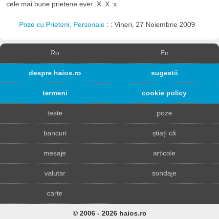
cele mai bune prietene ever :X :X :x
Poze cu Prieteni, Personale
: : Vineri, 27 Noiembrie 2009
Ro
En
despre haios.ro
sugestii
termeni
cookie policy
teste
poze
bancuri
știați că
mesaje
articole
valutar
sondaje
carte
© 2006 - 2026 haios.ro