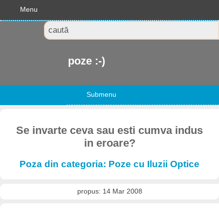
Menu
poze :-)
Submenu
Se invarte ceva sau esti cumva indus
in eroare?
Poza din categoria: Poze cu Iluzii Optice
propus: 14 Mar 2008