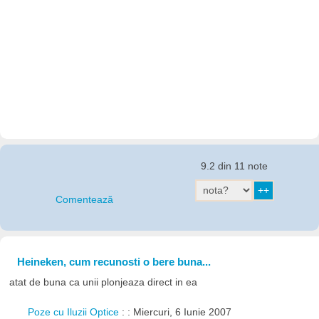
9.2 din 11 note
Comentează
Heineken, cum recunosti o bere buna...
atat de buna ca unii plonjeaza direct in ea
Poze cu Iluzii Optice
: : Miercuri, 6 Iunie 2007