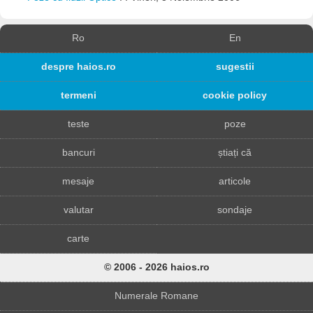
Ro
En
despre haios.ro
sugestii
termeni
cookie policy
teste
poze
bancuri
știați că
mesaje
articole
valutar
sondaje
carte
© 2006 - 2026 haios.ro
Numerale Romane