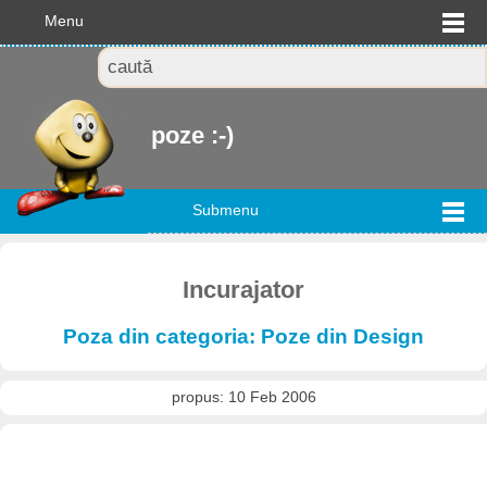
Menu
poze :-)
Submenu
Incurajator
Poza din categoria: Poze din Design
propus: 10 Feb 2006