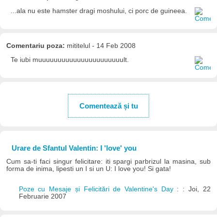
...ala nu este hamster dragi moshului, ci porc de guineea.
Comentariu poza:
mititelul - 14 Feb 2008
Te iubi muuuuuuuuuuuuuuuuuuuuuult.
Comentează și tu
Urare de Sfantul Valentin: I 'love' you
Cum sa-ti faci singur felicitare: iti spargi parbrizul la masina, sub
forma de inima, lipesti un I si un U: I love you! Si gata!
Poze cu Mesaje și Felicitări de Valentine's Day
: : Joi, 22
Februarie 2007