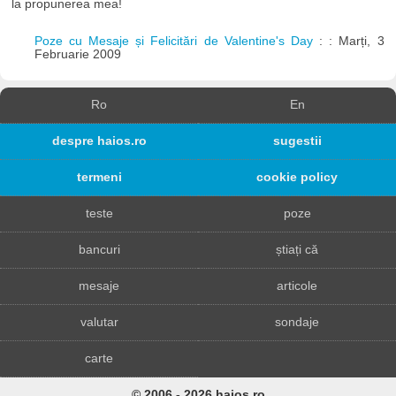
la propunerea mea!
Poze cu Mesaje și Felicitări de Valentine's Day
: : Marți, 3
Februarie 2009
Ro
En
despre haios.ro
sugestii
termeni
cookie policy
teste
poze
bancuri
știați că
mesaje
articole
valutar
sondaje
carte
© 2006 - 2026 haios.ro