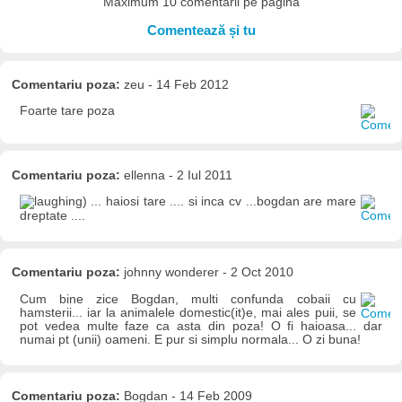
Maximum 10 comentarii pe pagină
Comentează și tu
Comentariu poza:
zeu - 14 Feb 2012
Foarte tare poza
Comentariu poza:
ellenna - 2 Iul 2011
) ... haiosi tare .... si inca cv ...bogdan are mare
dreptate ....
Comentariu poza:
johnny wonderer - 2 Oct 2010
Cum bine zice Bogdan, multi confunda cobaii cu
hamsterii... iar la animalele domestic(it)e, mai ales puii, se
pot vedea multe faze ca asta din poza! O fi haioasa... dar
numai pt (unii) oameni. E pur si simplu normala... O zi buna!
Comentariu poza:
Bogdan - 14 Feb 2009