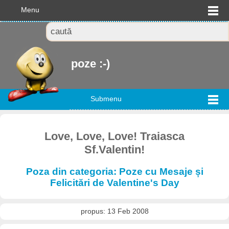
Menu
poze :-)
Submenu
Love, Love, Love! Traiasca
Sf.Valentin!
Poza din categoria: Poze cu Mesaje și
Felicitări de Valentine's Day
propus: 13 Feb 2008