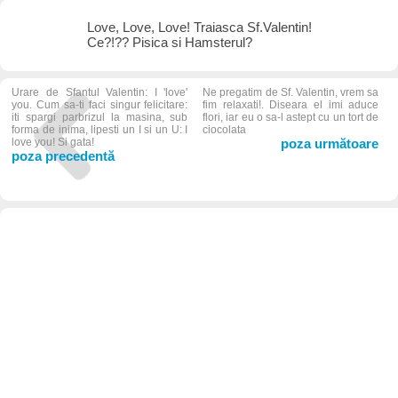
Love, Love, Love! Traiasca Sf.Valentin!
Ce?!?? Pisica si Hamsterul?
Urare de Sfantul Valentin: I 'love'
Ne pregatim de Sf. Valentin, vrem sa
you. Cum sa-ti faci singur felicitare:
fim relaxati!. Diseara el imi aduce
iti spargi parbrizul la masina, sub
flori, iar eu o sa-l astept cu un tort de
forma de inima, lipesti un I si un U: I
ciocolata
love you! Si gata!
poza următoare
poza precedentă