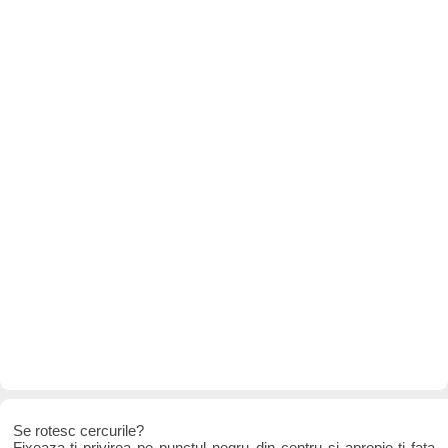
Se rotesc cercurile?
Fixeaza-ti privirea pe punctul negru din centru si apropie-ti fata