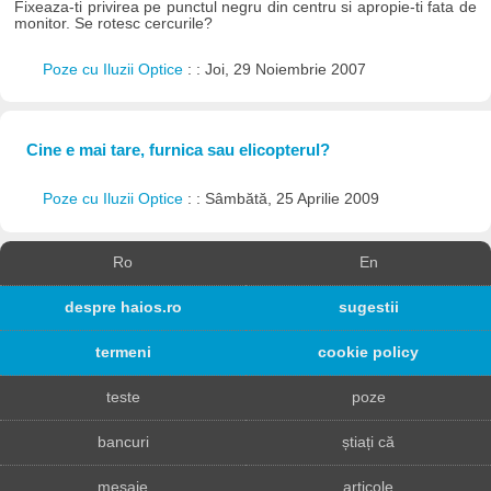
Fixeaza-ti privirea pe punctul negru din centru si apropie-ti fata de
monitor. Se rotesc cercurile?
Poze cu Iluzii Optice
: : Joi, 29 Noiembrie 2007
Cine e mai tare, furnica sau elicopterul?
Poze cu Iluzii Optice
: : Sâmbătă, 25 Aprilie 2009
Ro
En
despre haios.ro
sugestii
termeni
cookie policy
teste
poze
bancuri
știați că
mesaje
articole