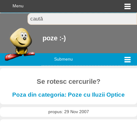
Menu
poze :-)
Submenu
Se rotesc cercurile?
Poza din categoria: Poze cu Iluzii Optice
propus: 29 Nov 2007