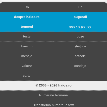
Ro
En
despre haios.ro
sugestii
termeni
cookie policy
teste
poze
bancuri
știați că
mesaje
articole
valutar
sondaje
carte
© 2006 - 2026 haios.ro
Numerale Romane
Transformă numere în text