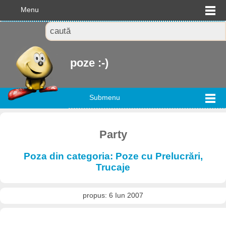
Menu
poze :-)
Submenu
Party
Poza din categoria: Poze cu Prelucrări,
Trucaje
propus: 6 Iun 2007