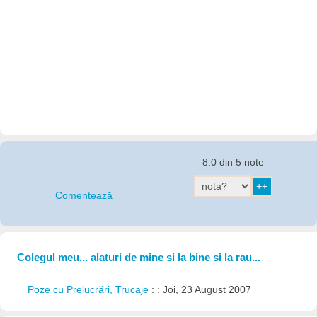
8.0 din 5 note
Comentează
Colegul meu... alaturi de mine si la bine si la rau...
Poze cu Prelucrări, Trucaje
: : Joi, 23 August 2007