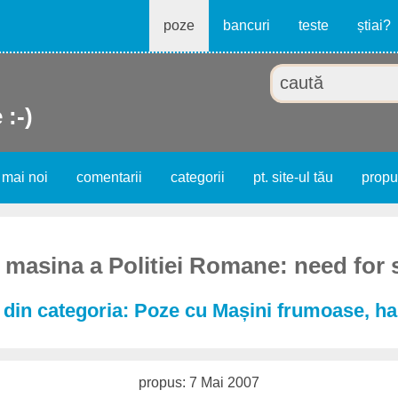
poze
bancuri
teste
știai?
 :-)
 mai noi
comentarii
categorii
pt. site-ul tău
prop
masina a Politiei Romane: need for
din categoria: Poze cu Mașini frumoase, h
propus: 7 Mai 2007