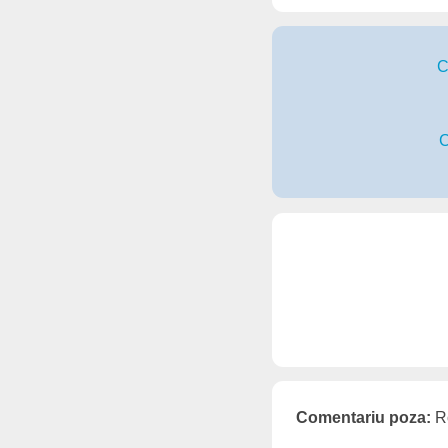
C
C
Comentariu poza:
Ro