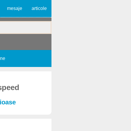
mesaje
articole
une
 speed
aioase