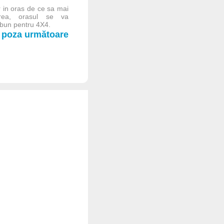
 in oras de ce sa mai
urea, orasul se va
 bun pentru 4X4.
poza următoare