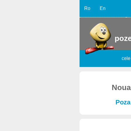
Ro
En
poze
cele
Noua 
Poza 