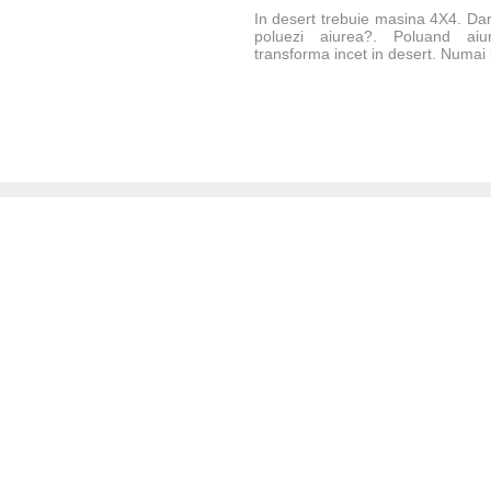
In desert trebuie masina 4X4. Dar
poluezi aiurea?. Poluand ai
transforma incet in desert. Numai