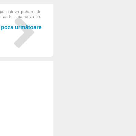
at cateva pahare de
-as fi... maine va fi o
poza următoare