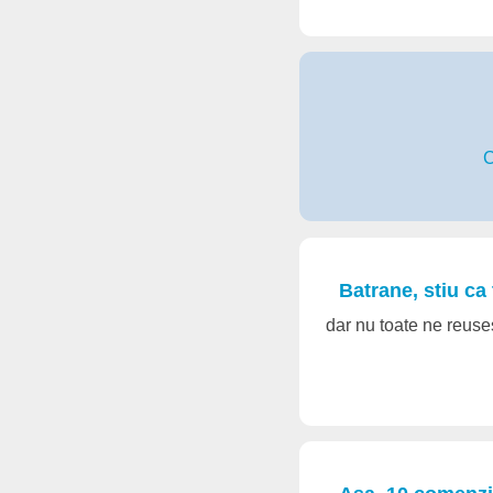
C
Batrane, stiu ca 
dar nu toate ne reuses