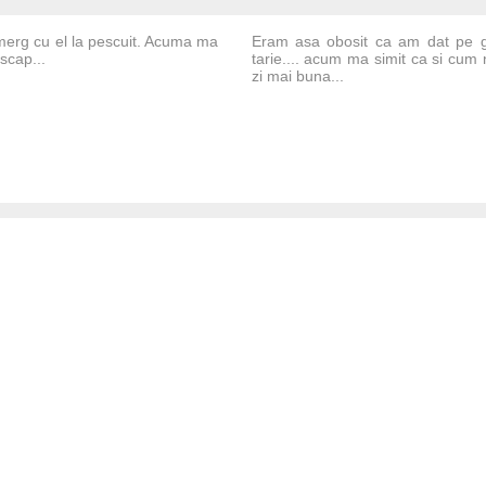
 merg cu el la pescuit. Acuma ma
Eram asa obosit ca am dat pe g
scap...
tarie.... acum ma simit ca si cum n
zi mai buna...