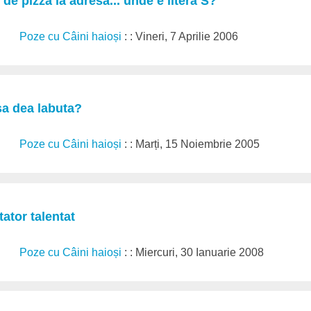
de pizza la adresa... unde e litera S?
Poze cu Câini haioși
: : Vineri, 7 Aprilie 2006
 sa dea labuta?
Poze cu Câini haioși
: : Marți, 15 Noiembrie 2005
tator talentat
Poze cu Câini haioși
: : Miercuri, 30 Ianuarie 2008