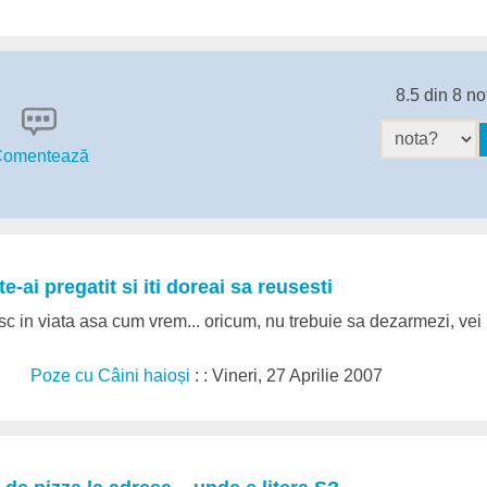
8.5 din 8 no
omentează
te-ai pregatit si iti doreai sa reusesti
c in viata asa cum vrem... oricum, nu trebuie sa dezarmezi, vei r
Poze cu Câini haioși
: : Vineri, 27 Aprilie 2007