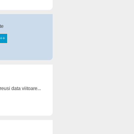
te
eusi data viitoare...