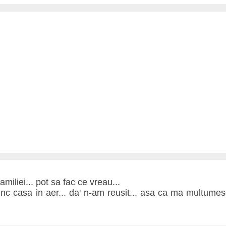
amiliei... pot sa fac ce vreau...
nc casa in aer... da' n-am reusit... asa ca ma multumesc