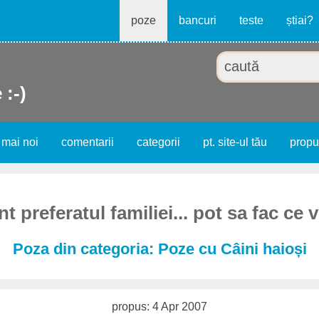
poze
bancuri
teste
știai?
 :-)
 mai noi
comentarii
categorii
pt. site-ul tău
prop
t preferatul familiei... pot sa fac ce v
Poza din categoria: Poze cu Câini haioși
propus: 4 Apr 2007