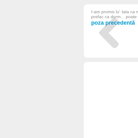
I-am promis lu' tata ca
prefac ca dorm... poate 
poza precedentă