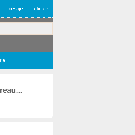
mesaje
articole
une
reau...