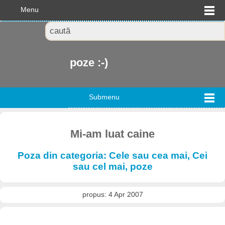
Menu
poze :-)
Submenu
Mi-am luat caine
Poza din categoria: Cele sau cea mai, Cei
sau cel mai, poze
propus: 4 Apr 2007