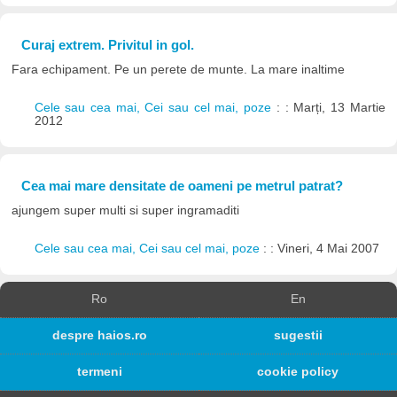
Curaj extrem. Privitul in gol.
Fara echipament. Pe un perete de munte. La mare inaltime
Cele sau cea mai, Cei sau cel mai, poze
: : Marți, 13 Martie
2012
Cea mai mare densitate de oameni pe metrul patrat?
ajungem super multi si super ingramaditi
Cele sau cea mai, Cei sau cel mai, poze
: : Vineri, 4 Mai 2007
Ro
En
despre haios.ro
sugestii
termeni
cookie policy