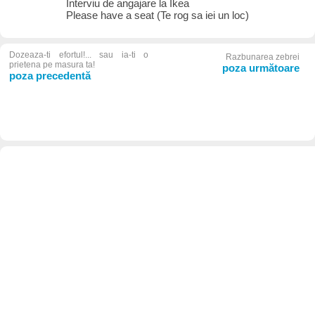
Interviu de angajare la Ikea
Please have a seat (Te rog sa iei un loc)
Dozeaza-ti efortul!... sau ia-ti o
Razbunarea zebrei
prietena pe masura ta!
poza următoare
poza precedentă