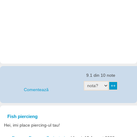
9.1 din 10 note
Comentează
Fish piercieng
Hei, imi place piercing-ul tau!