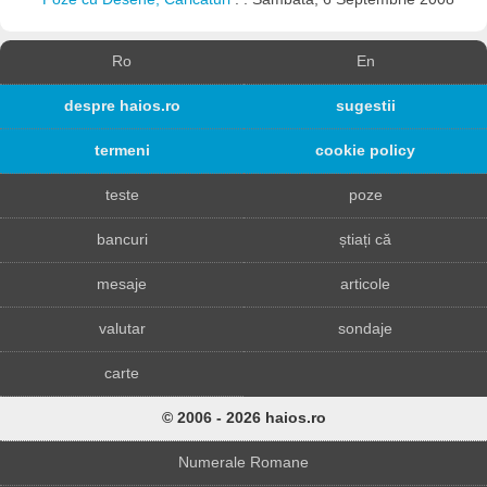
Ro
En
despre haios.ro
sugestii
termeni
cookie policy
teste
poze
bancuri
știați că
mesaje
articole
valutar
sondaje
carte
© 2006 - 2026 haios.ro
Numerale Romane