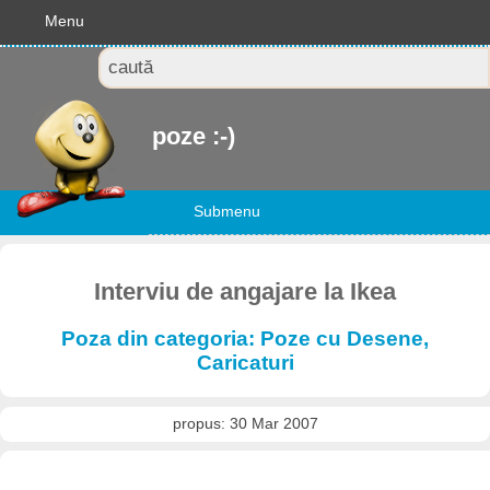
Menu
poze :-)
Submenu
Interviu de angajare la Ikea
Poza din categoria: Poze cu Desene,
Caricaturi
propus: 30 Mar 2007