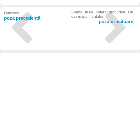
Spune un NU hotarat drogurilor!. Un
Dulceata
caz inspaimantator
poza precedentă
poza următoare