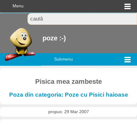
Menu
poze :-)
Submenu
Pisica mea zambeste
Poza din categoria: Poze cu Pisici haioase
propus: 29 Mar 2007