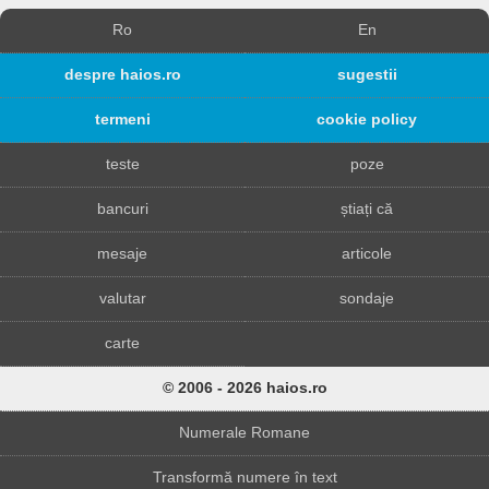
Ro
En
despre haios.ro
sugestii
termeni
cookie policy
teste
poze
bancuri
știați că
mesaje
articole
valutar
sondaje
carte
© 2006 - 2026 haios.ro
Numerale Romane
Transformă numere în text