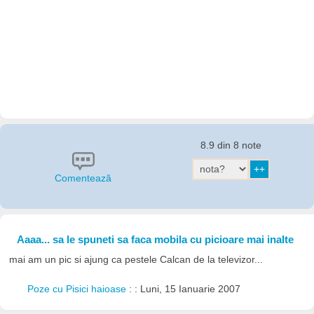
8.9 din 8 note
Comentează
Aaaa... sa le spuneti sa faca mobila cu picioare mai inalte
mai am un pic si ajung ca pestele Calcan de la televizor...
Poze cu Pisici haioase
: : Luni, 15 Ianuarie 2007