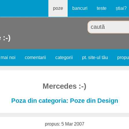
poze
bancuri
teste
știai?
 :-)
 mai noi
comentarii
categorii
pt. site-ul tău
prop
Mercedes :-)
Poza din categoria: Poze din Design
propus: 5 Mar 2007