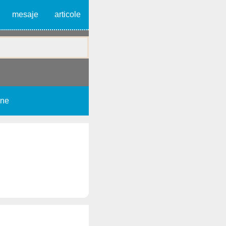
mesaje
articole
une