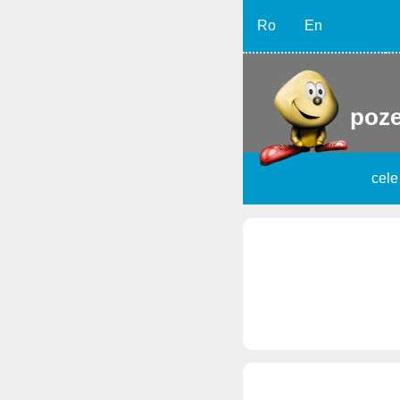
Ro
En
poze
cele