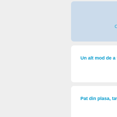
C
Un alt mod de a 
Pat din plasa, ta