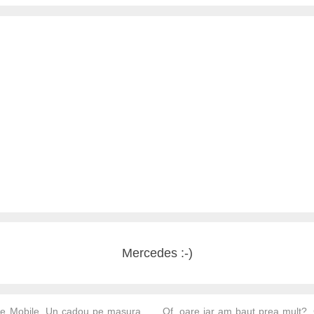
Mercedes :-)
te Mobile. Un cadou pe masura
Of, oare iar am baut prea mult?. 