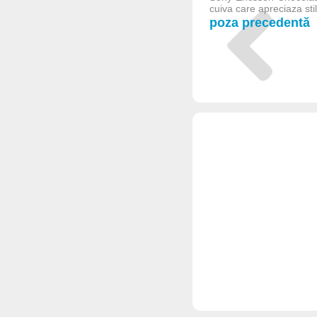
cuiva care apreciaza stil
poza precedentă