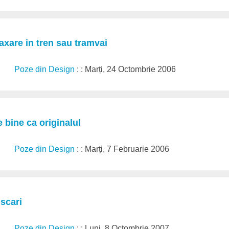
laxare in tren sau tramvai
Poze din Design
: : Marți, 24 Octombrie 2006
e bine ca originalul
Poze din Design
: : Marți, 7 Februarie 2006
 scari
Poze din Design
: : Luni, 8 Octombrie 2007