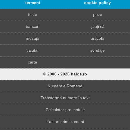
termeni
cookie policy
teste
poze
bancuri
știați că
mesaje
articole
valutar
sondaje
carte
© 2006 - 2026 haios.ro
Numerale Romane
Transformă numere în text
Calculator procentaje
Factori primi comuni