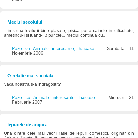
Meciul secolului
...in urma loviturii bine plasate, pisica pune cainele in dificultate,
ametindu-l si luand-i 3 puncte... meciul continua cu...
Poze cu Animale interesante, haioase
: : Sâmbătă, 11
Noiembrie 2006
O relatie mai speciala
Vaca noastra s-a indragostit?
Poze cu Animale interesante, haioase
: : Miercuri, 21
Februarie 2007
Iepurele de angora
Una dintre cele mai vechi rase de iepuri domestici, originar din
Ankara, Turcia. Iti faci un pulover si sosete cu lana de la el.