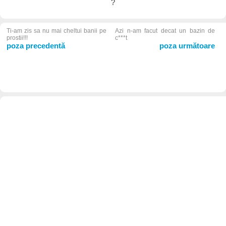
?
Ti-am zis sa nu mai cheltui banii pe
Azi n-am facut decat un bazin de
prostii!!!
c***t
poza precedentă
poza următoare