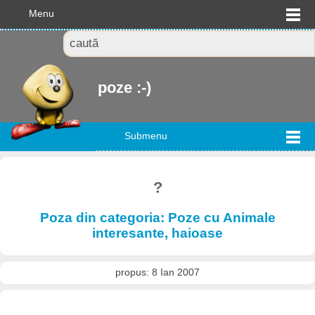
Menu
poze :-)
Submenu
?
Poza din categoria: Poze cu Animale
interesante, haioase
propus: 8 Ian 2007