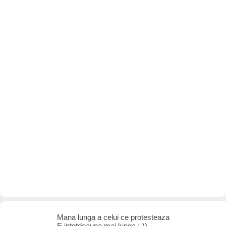
Mana lunga a celui ce protesteaza
E intotdeauna mai lunga :-)) ...