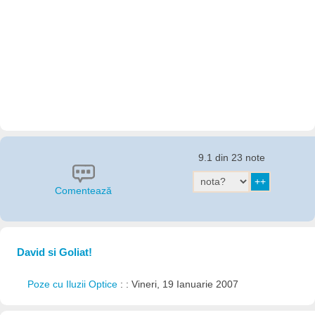
9.1 din 23 note
Comentează
David si Goliat!
Poze cu Iluzii Optice
: : Vineri, 19 Ianuarie 2007