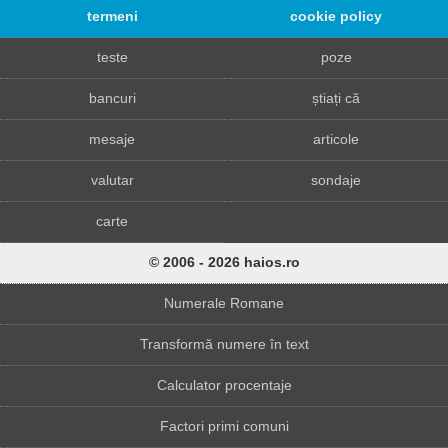
termeni
cookie policy
teste
poze
bancuri
știați că
mesaje
articole
valutar
sondaje
carte
© 2006 - 2026 haios.ro
Numerale Romane
Transformă numere în text
Calculator procentaje
Factori primi comuni