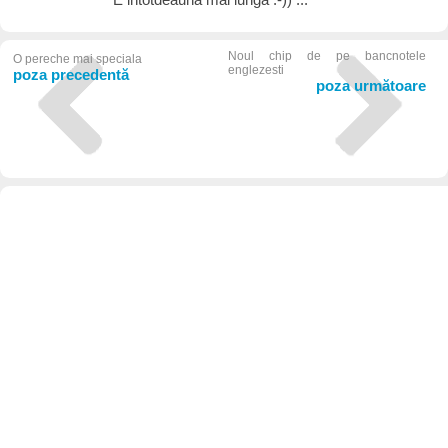
Noul chip de pe bancnotele
O pereche mai speciala
englezesti
poza precedentă
poza următoare