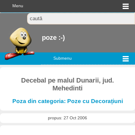
Menu
poze :-)
Submenu
Decebal pe malul Dunarii, jud.
Mehedinti
Poza din categoria: Poze cu Decorațiuni
propus: 27 Oct 2006