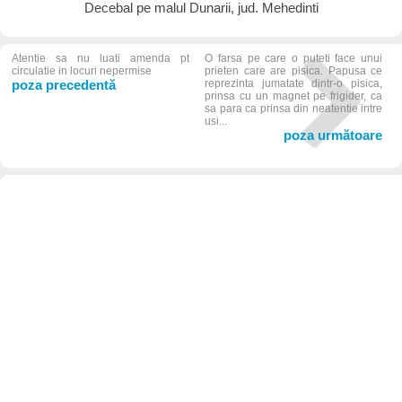
Decebal pe malul Dunarii, jud. Mehedinti
Atentie sa nu luati amenda pt
O farsa pe care o puteti face unui
circulatie in locuri nepermise
prieten care are pisica. Papusa ce
poza precedentă
reprezinta jumatate dintr-o pisica,
prinsa cu un magnet pe frigider, ca
sa para ca prinsa din neatentie intre
usi...
poza următoare