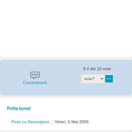
9.4 din 10 note
Comentează
Pofta buna!
Poze cu Decorațiuni
: : Vineri, 5 Mai 2006