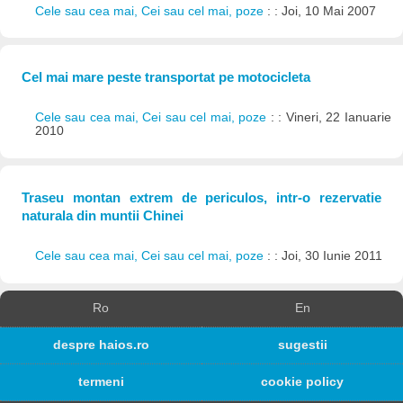
Cele sau cea mai, Cei sau cel mai, poze
: : Joi, 10 Mai 2007
Cel mai mare peste transportat pe motocicleta
Cele sau cea mai, Cei sau cel mai, poze
: : Vineri, 22 Ianuarie
2010
Traseu montan extrem de periculos, intr-o rezervatie
naturala din muntii Chinei
Cele sau cea mai, Cei sau cel mai, poze
: : Joi, 30 Iunie 2011
Ro
En
despre haios.ro
sugestii
termeni
cookie policy