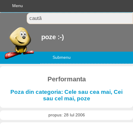
Menu
poze :-)
Submenu
Performanta
Poza din categoria: Cele sau cea mai, Cei
sau cel mai, poze
propus: 28 Iul 2006