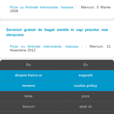
Poze cu Animale interesante, haioase
: : Miercuri, 5 Martie
2008
Serviciul gratuit de bagat mintile in cap pisicilor mai
obraznice
Poze cu Animale interesante, haioase
: : Miercuri, 21
Noiembrie 2012
Ro
En
despre haios.ro
sugestii
termeni
cookie policy
teste
poze
bancuri
știați că