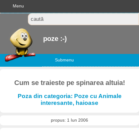
Menu
poze :-)
Submenu
Cum se traieste pe spinarea altuia!
Poza din categoria: Poze cu Animale
interesante, haioase
propus: 1 Iun 2006