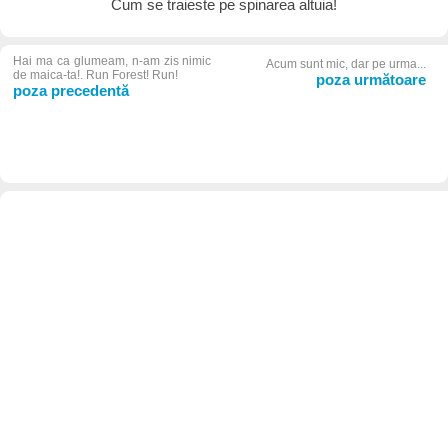
Cum se traieste pe spinarea altuia!
Hai ma ca glumeam, n-am zis nimic
Acum sunt mic, dar pe urma...
de maica-ta!. Run Forest! Run!
poza următoare
poza precedentă