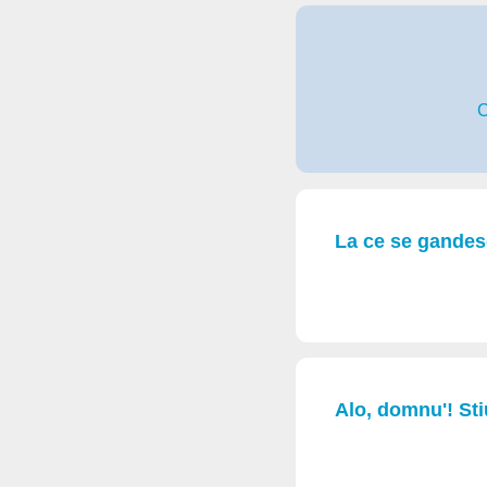
C
La ce se gandesc
Alo, domnu'! Stiu