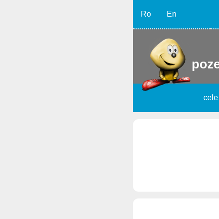
Ro
En
poze
cele