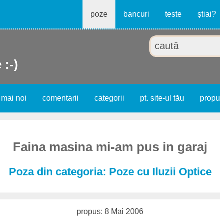
poze
bancuri
teste
știai?
 :-)
 mai noi
comentarii
categorii
pt. site-ul tău
prop
Faina masina mi-am pus in garaj
Poza din categoria: Poze cu Iluzii Optice
propus: 8 Mai 2006