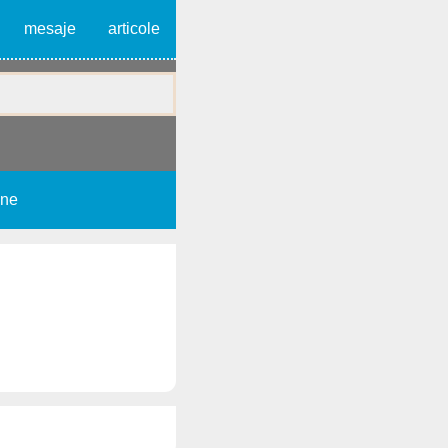
mesaje
articole
une