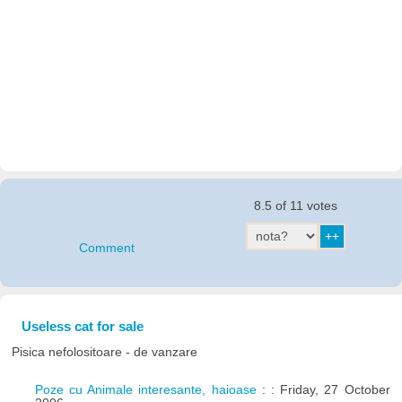
8.5 of 11 votes
Comment
Useless cat for sale
Pisica nefolositoare - de vanzare
Poze cu Animale interesante, haioase
: : Friday, 27 October