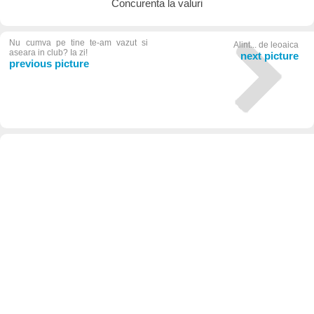
Concurenta la valuri
Nu cumva pe tine te-am vazut si
Alint... de leoaica
aseara in club? Ia zi!
next picture
previous picture