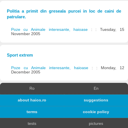
Politia a primit din greseala purcei in loc de caini de
patrulare.
Poze cu Animale interesante, haioase
: : Tuesday, 15
November 2005
Sport extrem
Poze cu Animale interesante, haioase
: : Monday, 12
December 2005
Ro
En
about haios.ro
suggestions
terms
cookie policy
tests
pictures